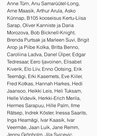
Anne Türn, Anu Samarüütel-Long, 
Arne Maasik, Arthur Arula, Asko 
Künnap, B105 kooseisus Kertu-Liisa 
Sarap, Oliver Kanniste ja Daria 
Morozova, Bob Bicknell-Knight, 
Brenda Purtsak ja Marleen Suvi, Brigit 
Arop ja Piibe Kolka, Britta Benno, 
Caroliina Ladva, Danel Ülper, Edgar 
Tedresaar, Eero Ijavoinen, Elisabet 
Kiverik, Elo Liiv, Enno Ootsing, Erik 
Teemägi, Erki Kasemets, Eve Kiiler, 
Fred Kotkas, Hannah Harkes, Hedi 
Jaansoo, Heikki Leis, Heli Tuksam, 
Helle Videvik, Herkki-Erich Merila, 
Hermes Sarapuu, Hille Palm, Ilme 
Rätsep, Indrek Köster, Inessa Saarits, 
Inga Heamägi, Ivar Kaasik, Ivar 
Veermäe, Jaan Luik, Jane Remm, 
Jenny Grönholm, Jila Svicevic, 