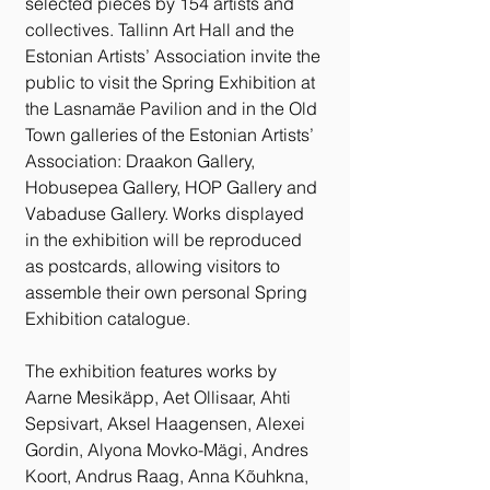
selected pieces by 154 artists and 
collectives. Tallinn Art Hall and the 
Estonian Artists’ Association invite the 
public to visit the Spring Exhibition at 
the Lasnamäe Pavilion and in the Old 
Town galleries of the Estonian Artists’ 
Association: Draakon Gallery, 
Hobusepea Gallery, HOP Gallery and 
Vabaduse Gallery. Works displayed 
in the exhibition will be reproduced 
as postcards, allowing visitors to 
assemble their own personal Spring 
Exhibition catalogue.
The exhibition features works by 
Aarne Mesikäpp, Aet Ollisaar, Ahti 
Sepsivart, Aksel Haagensen, Alexei 
Gordin, Alyona Movko-Mägi, Andres 
Koort, Andrus Raag, Anna Kõuhkna, 