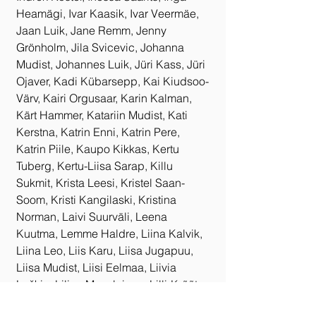
Heamägi, Ivar Kaasik, Ivar Veermäe, 
Jaan Luik, Jane Remm, Jenny 
Grönholm, Jila Svicevic, Johanna 
Mudist, Johannes Luik, Jüri Kass, Jüri 
Ojaver, Kadi Kübarsepp, Kai Kiudsoo-
Värv, Kairi Orgusaar, Karin Kalman, 
Kärt Hammer, Katariin Mudist, Kati 
Kerstna, Katrin Enni, Katrin Pere, 
Katrin Piile, Kaupo Kikkas, Kertu 
Tuberg, Kertu-Liisa Sarap, Killu 
Sukmit, Krista Leesi, Kristel Saan-
Soom, Kristi Kangilaski, Kristina 
Norman, Laivi Suurväli, Leena 
Kuutma, Lemme Haldre, Liina Kalvik, 
Liina Leo, Liis Karu, Liisa Jugapuu, 
Liisa Mudist, Liisi Eelmaa, Liivia 
Leškin, Lilian Mosolainen, Lilli-Krõõt 
Repnau, Lisette Sivard, Loora Kaubi, 