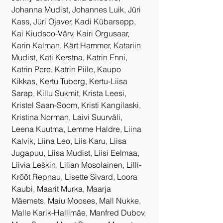
Johanna Mudist, Johannes Luik, Jüri 
Kass, Jüri Ojaver, Kadi Kübarsepp, 
Kai Kiudsoo-Värv, Kairi Orgusaar, 
Karin Kalman, Kärt Hammer, Katariin 
Mudist, Kati Kerstna, Katrin Enni, 
Katrin Pere, Katrin Piile, Kaupo 
Kikkas, Kertu Tuberg, Kertu-Liisa 
Sarap, Killu Sukmit, Krista Leesi, 
Kristel Saan-Soom, Kristi Kangilaski, 
Kristina Norman, Laivi Suurväli, 
Leena Kuutma, Lemme Haldre, Liina 
Kalvik, Liina Leo, Liis Karu, Liisa 
Jugapuu, Liisa Mudist, Liisi Eelmaa, 
Liivia Leškin, Lilian Mosolainen, Lilli-
Krõõt Repnau, Lisette Sivard, Loora 
Kaubi, Maarit Murka, Maarja 
Mäemets, Maiu Mooses, Mall Nukke, 
Malle Karik-Hallimäe, Manfred Dubov, 