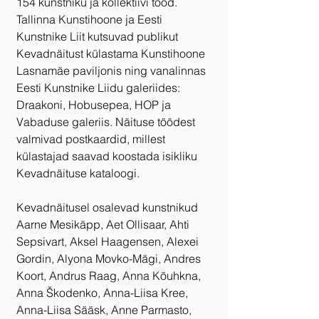
154 kunstniku ja kollektiivi tööd. 
Tallinna Kunstihoone ja Eesti 
Kunstnike Liit kutsuvad publikut 
Kevadnäitust külastama Kunstihoone 
Lasnamäe paviljonis ning vanalinnas 
Eesti Kunstnike Liidu galeriides: 
Draakoni, Hobusepea, HOP ja 
Vabaduse galeriis. Näituse töödest 
valmivad postkaardid, millest 
külastajad saavad koostada isikliku 
Kevadnäituse kataloogi.
Kevadnäitusel osalevad kunstnikud 
Aarne Mesikäpp, Aet Ollisaar, Ahti 
Sepsivart, Aksel Haagensen, Alexei 
Gordin, Alyona Movko-Mägi, Andres 
Koort, Andrus Raag, Anna Kõuhkna, 
Anna Škodenko, Anna-Liisa Kree, 
Anna-Liisa Sääsk, Anne Parmasto, 