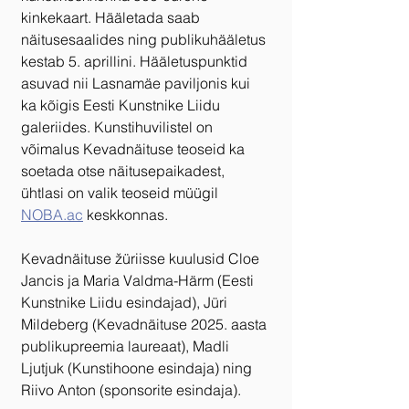
kinkekaart. Hääletada saab 
näitusesaalides ning publikuhääletus 
kestab 5. aprillini. Hääletuspunktid 
asuvad nii Lasnamäe paviljonis kui 
ka kõigis Eesti Kunstnike Liidu 
galeriides. Kunstihuvilistel on 
võimalus Kevadnäituse teoseid ka 
soetada otse näitusepaikadest, 
ühtlasi on valik teoseid müügil 
NOBA.ac
 keskkonnas.
Kevadnäituse žüriisse kuulusid Cloe 
Jancis ja Maria Valdma-Härm (Eesti 
Kunstnike Liidu esindajad), Jüri 
Mildeberg (Kevadnäituse 2025. aasta 
publikupreemia laureaat), Madli 
Ljutjuk (Kunstihoone esindaja) ning 
Riivo Anton (sponsorite esindaja).