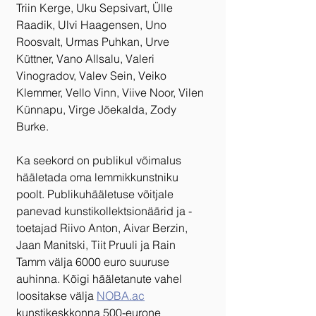
Triin Kerge, Uku Sepsivart, Ülle 
Raadik, Ulvi Haagensen, Uno 
Roosvalt, Urmas Puhkan, Urve 
Küttner, Vano Allsalu, Valeri 
Vinogradov, Valev Sein, Veiko 
Klemmer, Vello Vinn, Viive Noor, Vilen 
Künnapu, Virge Jõekalda, Zody 
Burke.
Ka seekord on publikul võimalus 
hääletada oma lemmikkunstniku 
poolt. Publikuhääletuse võitjale 
panevad kunstikollektsionäärid ja -
toetajad Riivo Anton, Aivar Berzin, 
Jaan Manitski, Tiit Pruuli ja Rain 
Tamm välja 6000 euro suuruse 
auhinna. Kõigi hääletanute vahel 
loositakse välja 
NOBA.ac
kunstikeskkonna 500-eurone 