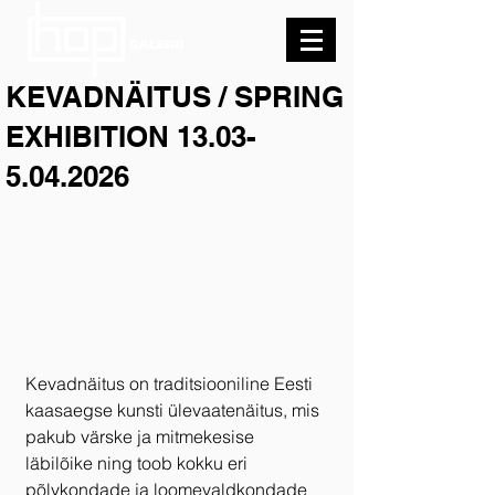
KEVADNÄITUS / SPRING
EXHIBITION 13.03-
5.04.2026
Kevadnäitus on traditsiooniline Eesti 
kaasaegse kunsti ülevaatenäitus, mis 
pakub värske ja mitmekesise 
läbilõike ning toob kokku eri 
põlvkondade ja loomevaldkondade 