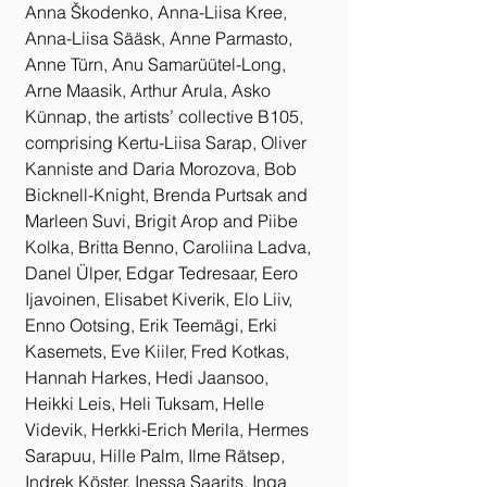
Anna Škodenko, Anna-Liisa Kree, 
Anna-Liisa Sääsk, Anne Parmasto, 
Anne Türn, Anu Samarüütel-Long, 
Arne Maasik, Arthur Arula, Asko 
Künnap, the artists’ collective B105, 
comprising Kertu-Liisa Sarap, Oliver 
Kanniste and Daria Morozova, Bob 
Bicknell-Knight, Brenda Purtsak and 
Marleen Suvi, Brigit Arop and Piibe 
Kolka, Britta Benno, Caroliina Ladva, 
Danel Ülper, Edgar Tedresaar, Eero 
Ijavoinen, Elisabet Kiverik, Elo Liiv, 
Enno Ootsing, Erik Teemägi, Erki 
Kasemets, Eve Kiiler, Fred Kotkas, 
Hannah Harkes, Hedi Jaansoo, 
Heikki Leis, Heli Tuksam, Helle 
Videvik, Herkki-Erich Merila, Hermes 
Sarapuu, Hille Palm, Ilme Rätsep, 
Indrek Köster, Inessa Saarits, Inga 