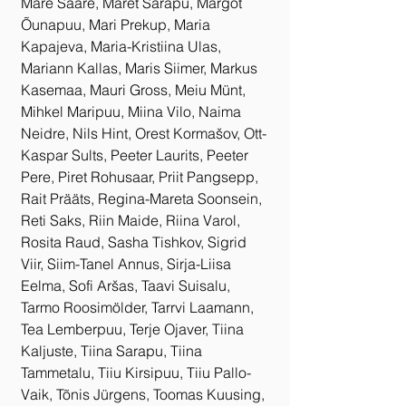
Mare Saare, Maret Sarapu, Margot 
Õunapuu, Mari Prekup, Maria 
Kapajeva, Maria-Kristiina Ulas, 
Mariann Kallas, Maris Siimer, Markus 
Kasemaa, Mauri Gross, Meiu Münt, 
Mihkel Maripuu, Miina Vilo, Naima 
Neidre, Nils Hint, Orest Kormašov, Ott-
Kaspar Sults, Peeter Laurits, Peeter 
Pere, Piret Rohusaar, Priit Pangsepp, 
Rait Prääts, Regina-Mareta Soonsein, 
Reti Saks, Riin Maide, Riina Varol, 
Rosita Raud, Sasha Tishkov, Sigrid 
Viir, Siim-Tanel Annus, Sirja-Liisa 
Eelma, Sofi Aršas, Taavi Suisalu, 
Tarmo Roosimölder, Tarrvi Laamann, 
Tea Lemberpuu, Terje Ojaver, Tiina 
Kaljuste, Tiina Sarapu, Tiina 
Tammetalu, Tiiu Kirsipuu, Tiiu Pallo-
Vaik, Tõnis Jürgens, Toomas Kuusing, 