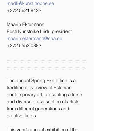
madli@kunstihoone.ee
+372 5621 8422
Maarin Ektermann
Eesti Kunstnike Liidu president
maarin.ektermann@eaa.ee
+372 5552 0882
....................................................................
...................................................................
The annual Spring Exhibition is a 
traditional overview of Estonian 
contemporary art, presenting a fresh 
and diverse cross-section of artists 
from different generations and 
creative fields.
This year’s annual exhibition of the 