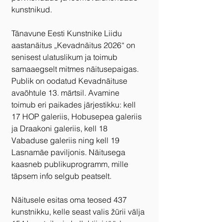
kunstnikud.
Tänavune Eesti Kunstnike Liidu 
aastanäitus „Kevadnäitus 2026“ on 
senisest ulatuslikum ja toimub 
samaaegselt mitmes näitusepaigas. 
Publik on oodatud Kevadnäituse 
avaõhtule 13. märtsil. Avamine 
toimub eri paikades järjestikku: kell 
17 HOP galeriis, Hobusepea galeriis 
ja Draakoni galeriis, kell 18 
Vabaduse galeriis ning kell 19 
Lasnamäe paviljonis. Näitusega 
kaasneb publikuprogramm, mille 
täpsem info selgub peatselt.
Näitusele esitas oma teosed 437 
kunstnikku, kelle seast valis žürii välja 