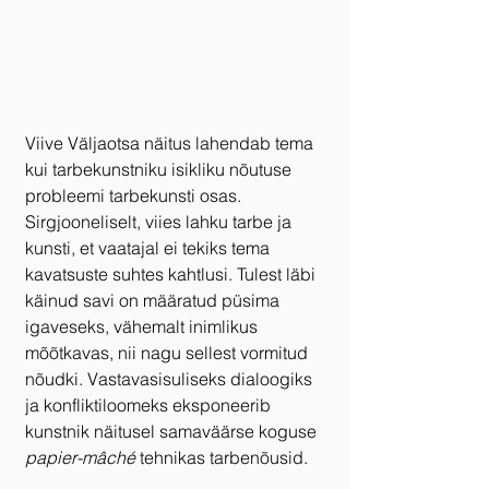
Viive Väljaotsa näitus lahendab tema 
kui tarbekunstniku isikliku nõutuse 
probleemi tarbekunsti osas. 
Sirgjooneliselt, viies lahku tarbe ja 
kunsti, et vaatajal ei tekiks tema 
kavatsuste suhtes kahtlusi. Tulest läbi 
käinud savi on määratud püsima 
igaveseks, vähemalt inimlikus 
mõõtkavas, nii nagu sellest vormitud 
nõudki. Vastavasisuliseks dialoogiks 
ja konfliktiloomeks eksponeerib 
kunstnik näitusel samaväärse koguse 
papier-mâché
 tehnikas tarbenõusid.