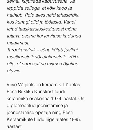
seinal, kujutleda kaduvusena. Ja 
leppida sellega, et kõik kaob ja 
haihtub. Pole alles neid tehaseidki, 
kus kunagi olid ja töötasid. Vahel 
leiad taaskasutuskeskusest mõne 
tuttava eseme kui tervituse kadunud 
maailmast.
Tarbekunstnik – sõna kõlab justkui 
mustkunstnik või elukunstnik. Võib-
olla, et ongi selline mitmemõtteline 
eluviis.
Viive Väljaots on keraamik. Lõpetas 
Eesti Riikliku Kunstinstituudi 
keraamika osakonna 1974. aastal. On 
diplomeeritud joonistamise ja 
joonestamise õpetaja ning Eesti 
Keraamikute Liidu liige alates 1985. 
aastast.