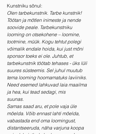
Kunstniku sõnul:
Olen tarbekunstnik. Tarbe kunstnik!
Töötan ja mõtlen inimeste ja nende 
soovide peale. Tarbekunstniku 
looming on otsekohene – loomine, 
tootmine, müük. Kogu tehtut polegi 
võimalik endale hoida, kui just mõni 
sponsor toeks ei ole. Juhtub, et 
tarbekunstnik töötab tehases - üks lüli 
suures süsteemis. Sel juhul muutub 
tema looming hoomamatuks laviiniks. 
Need esemed lahkuvad laia maailma 
ja hea, kui tead sedagi, mis 
suunas.
Samas saad aru, et pole vaja üle 
mõelda. Võib ennast lahti mõelda, 
vabastada end oma loomingust, 
distantseeruda, näha varjuna koopa 